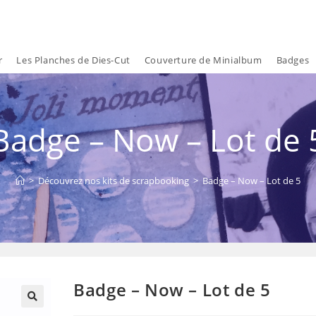
r
Les Planches de Dies-Cut
Couverture de Minialbum
Badges
Badge – Now – Lot de 
>
Découvrez nos kits de scrapbooking
>
Badge – Now – Lot de 5
Badge – Now – Lot de 5