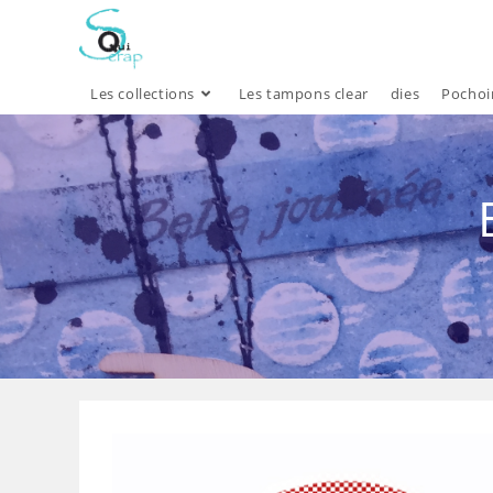
Skip
to
content
Les collections
Les tampons clear
dies
Pochoi