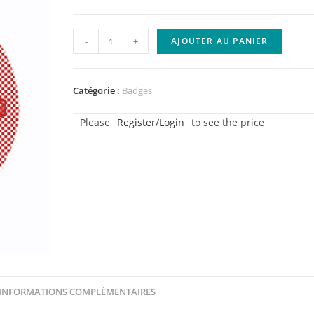
quantité
-
+
AJOUTER AU PANIER
de
Badge
-
Catégorie :
Badges
Now
Please
Register/Login
to see the price
-
Lot
de
5
INFORMATIONS COMPLÉMENTAIRES