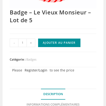
Badge – Le Vieux Monsieur –
Lot de 5
quantité
-
+
AJOUTER AU PANIER
de
Badge
-
Catégorie :
Badges
Le
Please
Register/Login
to see the price
Vieux
Monsieur
-
Lot
DESCRIPTION
de
5
INFORMATIONS COMPLÉMENTAIRES