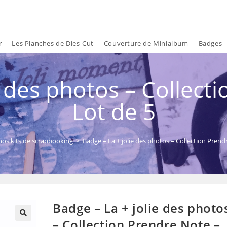
r
Les Planches de Dies-Cut
Couverture de Minialbum
Badges
e des photos – Collect
Lot de 5
os kits de scrapbooking
>
Badge – La + jolie des photos – Collection Prend
Badge – La + jolie des photo
– Collection Prendre Note –