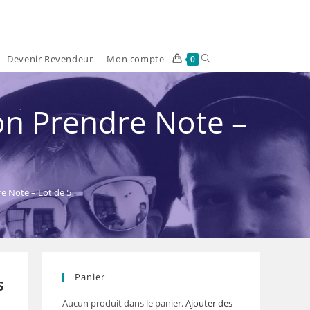
Devenir Revendeur
Mon compte
Toggle
0
website
ion Prendre Note –
search
re Note – Lot de 5
Panier
s
Aucun produit dans le panier.
Ajouter des