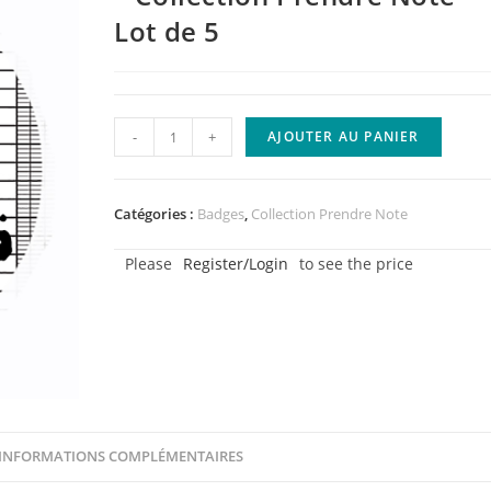
Lot de 5
quantité
-
+
AJOUTER AU PANIER
de
Badge
-
Catégories :
Badges
,
Collection Prendre Note
La
Please
Register/Login
to see the price
+
jolie
des
photos
-
Collection
Prendre
INFORMATIONS COMPLÉMENTAIRES
Note
-