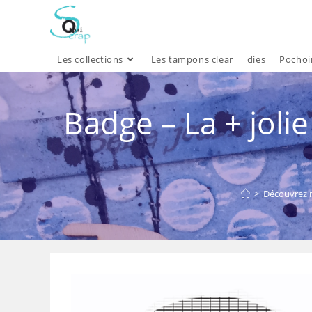
Skip
to
content
Les collections
Les tampons clear
dies
Pochoi
Badge – La + joli
>
Découvrez n