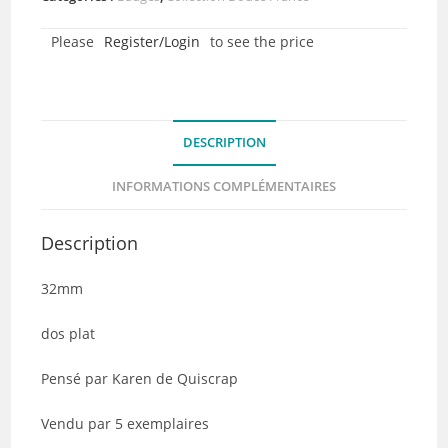
–
Please
Register/Login
to see the price
Vacances
-
Collection
Douce
DESCRIPTION
France
-
INFORMATIONS COMPLÉMENTAIRES
Quiscrap
-
Description
Lot
de
32mm
5
dos plat
Pensé par Karen de Quiscrap
Vendu par 5 exemplaires