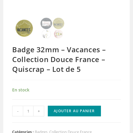
Badge 32mm – Vacances –
Collection Douce France –
Quiscrap – Lot de 5
En stock
quantité
-
+
AJOUTER AU PANIER
de
Badge
32mm
Catégories :
Badges
,
Collection Douce France