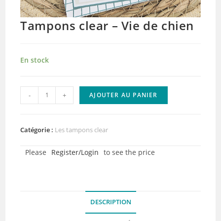
Tampons clear – Vie de chien
En stock
quantité
-
+
AJOUTER AU PANIER
de
Tampons
clear
Catégorie :
Les tampons clear
-
Please
Register/Login
to see the price
Vie
de
chien
DESCRIPTION