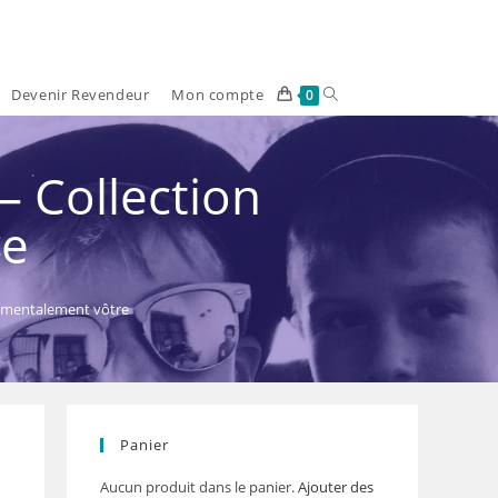
Devenir Revendeur
Mon compte
Toggle
0
website
– Collection
search
re
ntimentalement vôtre
Panier
Aucun produit dans le panier.
Ajouter des