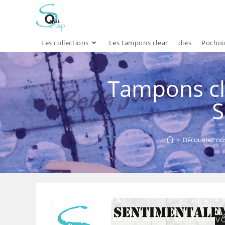
Skip
to
content
Les collections
Les tampons clear
dies
Pochoi
Tampons cle
S
>
Découvrez nos