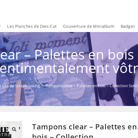
r
Les Planches de Dies-Cut
Couverture de Minialbum
Badges
ar – Palettes en bois 
entimentalement vôt
 kits de scrapbooking
>
Tampons clear – Palettes en bois – Collection Se
Tampons clear – Palettes en
bois – Collection