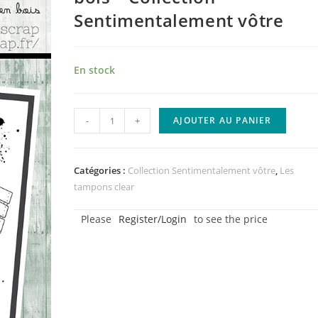
Sentimentalement vôtre
En stock
quantité
-
+
AJOUTER AU PANIER
de
Tampons
clear
Catégories :
Collection Sentimentalement vôtre
,
Les
-
tampons clear
Palettes
Please
Register/Login
to see the price
en
bois
-
Collection
Sentimentalement
vôtre