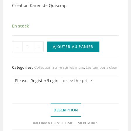
Création Karen de Quiscrap
En stock
quantité
-
+
AJOUTER AU PANIER
de
Tampons
clear
Catégories :
Collection Ecrire sur les murs
,
Les tampons clear
-
Please
Register/Login
to see the price
Les
motifs
bombés
-
DESCRIPTION
Collection
Ecrire
INFORMATIONS COMPLÉMENTAIRES
sur