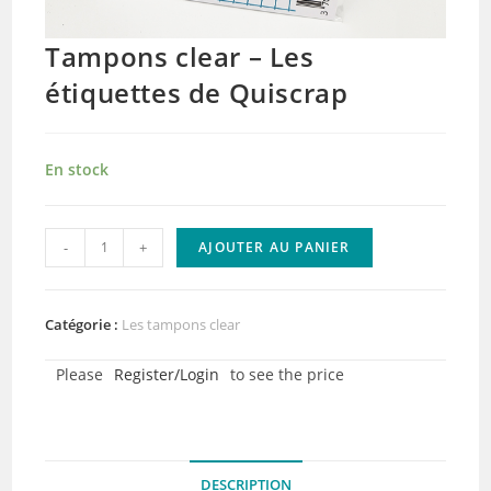
Tampons clear – Les
étiquettes de Quiscrap
En stock
quantité
-
+
AJOUTER AU PANIER
de
Tampons
clear
Catégorie :
Les tampons clear
-
Please
Register/Login
to see the price
Les
étiquettes
de
Quiscrap
DESCRIPTION