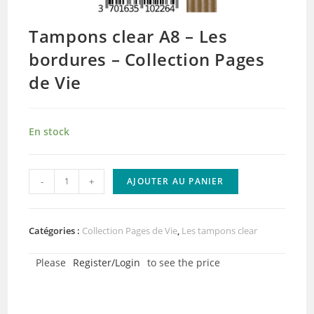
Tampons clear A8 – Les
bordures – Collection Pages
de Vie
En stock
quantité
-
+
AJOUTER AU PANIER
de
Tampons
clear
Catégories :
Collection Pages de Vie
,
Les tampons clear
A8
Please
Register/Login
to see the price
–
Les
bordures