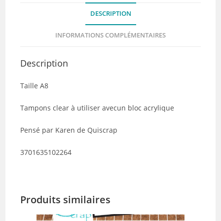
-
DESCRIPTION
Collection
Pages
INFORMATIONS COMPLÉMENTAIRES
de
Vie
Description
Taille A8
Tampons clear à utiliser avecun bloc acrylique
Pensé par Karen de Quiscrap
3701635102264
Produits similaires