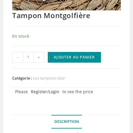
Tampon Montgolfière
En stock
quantité
-
+
AJOUTER AU PANIER
de
Tampon
Montgolfière
Catégorie :
Les tampons clear
Please
Register/Login
to see the price
DESCRIPTION