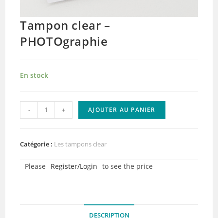
Tampon clear –
PHOTOgraphie
En stock
quantité
-
+
AJOUTER AU PANIER
de
Tampon
clear
Catégorie :
Les tampons clear
-
Please
Register/Login
to see the price
PHOTOgraphie
DESCRIPTION