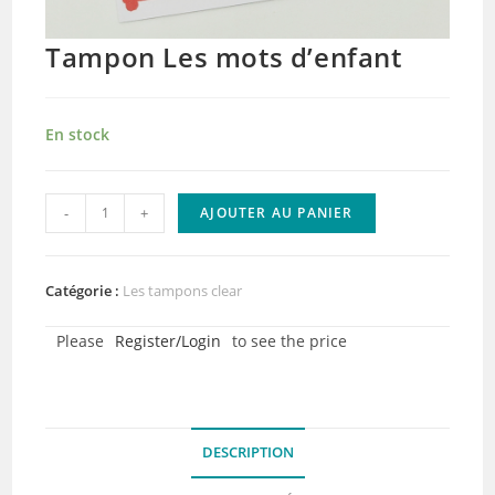
Tampon Les mots d’enfant
En stock
quantité
-
+
AJOUTER AU PANIER
de
Tampon
Les
Catégorie :
Les tampons clear
mots
Please
Register/Login
to see the price
d'enfant
DESCRIPTION