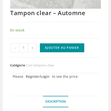
Tampon clear – Automne
En stock
quantité
-
+
AJOUTER AU PANIER
de
Tampon
clear
Catégorie :
Les tampons clear
-
Please
Register/Login
to see the price
Automne
DESCRIPTION