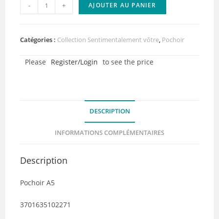
quantité
-
+
AJOUTER AU PANIER
de
Pochoir
Arbre
Catégories :
Collection Sentimentalement vôtre
,
Pochoir
à
Please
Register/Login
to see the price
mots
-
Collection
Sentimentalement
DESCRIPTION
vôtre
INFORMATIONS COMPLÉMENTAIRES
Description
Pochoir A5
3701635102271