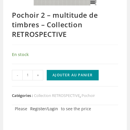
Pochoir 2 – multitude de
timbres – Collection
RETROSPECTIVE
En stock
quantité
-
+
AJOUTER AU PANIER
de
Pochoir
2
Catégories :
Collection RETROSPECTIVE
,
Pochoir
-
Please
Register/Login
to see the price
multitude
de
timbres