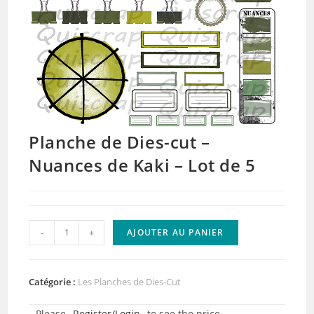
Planche de Dies-cut –
Nuances de Kaki – Lot de 5
quantité
-
+
AJOUTER AU PANIER
de
Planche
de
Catégorie :
Les Planches de Dies-Cut
Dies-
Please
Register/Login
to see the price