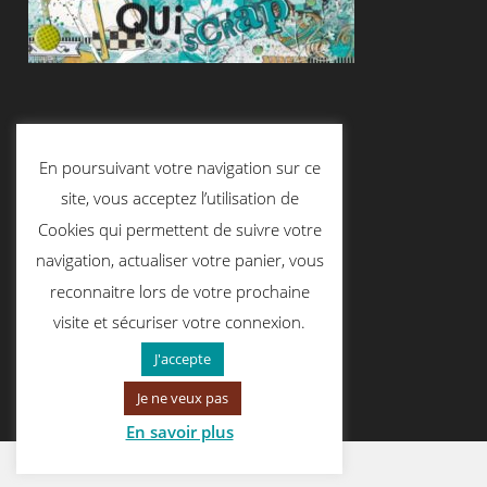
Suivez-Nous
En poursuivant votre navigation sur ce
site, vous acceptez l’utilisation de
Cookies qui permettent de suivre votre
Contactez-Nous
navigation, actualiser votre panier, vous
reconnaitre lors de votre prochaine
visite et sécuriser votre connexion.
contact@quiscrap.fr
J'accepte
Je ne veux pas
En savoir plus