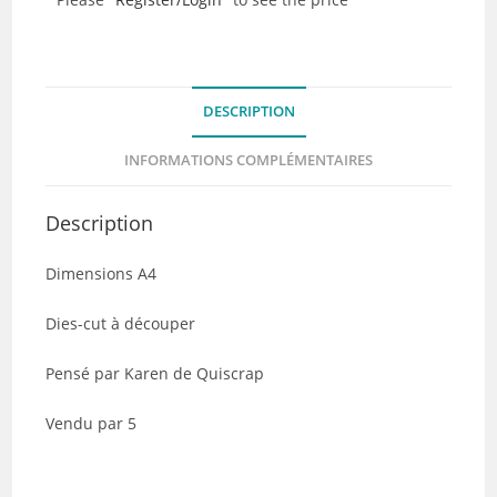
cut
-
Nuances
de
DESCRIPTION
Kaki
-
INFORMATIONS COMPLÉMENTAIRES
Lot
de
Description
5
Dimensions A4
Dies-cut à découper
Pensé par Karen de Quiscrap
Vendu par 5