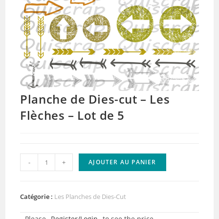
Planche de Dies-cut – Les
Flèches – Lot de 5
quantité
-
+
AJOUTER AU PANIER
de
Planche
de
Catégorie :
Les Planches de Dies-Cut
Dies-
Please
Register/Login
to see the price