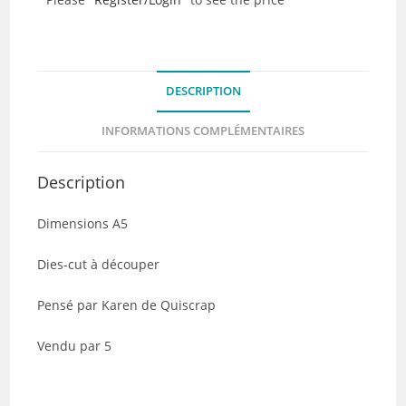
cut
-
Les
Flèches
DESCRIPTION
-
Lot
INFORMATIONS COMPLÉMENTAIRES
de
5
Description
Dimensions A5
Dies-cut à découper
Pensé par Karen de Quiscrap
Vendu par 5