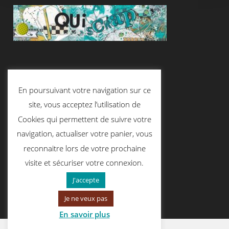
Suivez-Nous
En poursuivant votre navigation sur ce
site, vous acceptez l’utilisation de
Cookies qui permettent de suivre votre
Contactez-Nous
navigation, actualiser votre panier, vous
reconnaitre lors de votre prochaine
visite et sécuriser votre connexion.
contact@quiscrap.fr
J'accepte
Je ne veux pas
En savoir plus