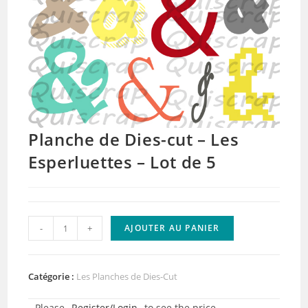
Planche de Dies-cut – Les
Esperluettes – Lot de 5
quantité
-
+
AJOUTER AU PANIER
de
Planche
de
Catégorie :
Les Planches de Dies-Cut
Dies-
Please
Register/Login
to see the price