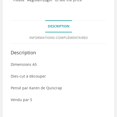
cut
-
Les
Esperluettes
DESCRIPTION
-
Lot
INFORMATIONS COMPLÉMENTAIRES
de
5
Description
Dimensions A5
Dies-cut à découper
Pensé par Karen de Quiscrap
Vendu par 5