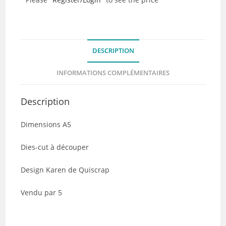
cut
-
En
un
DESCRIPTION
battement
d'aile
INFORMATIONS COMPLÉMENTAIRES
-
Lot
Description
de
5
Dimensions A5
Dies-cut à découper
Design Karen de Quiscrap
Vendu par 5