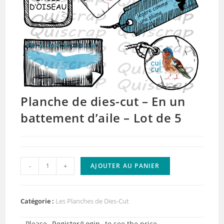
Planche de dies-cut – En un
battement d’aile – Lot de 5
quantité
-
+
AJOUTER AU PANIER
de
Planche
de
Catégorie :
Les Planches de Dies-Cut
dies-
Please
Register/Login
to see the price