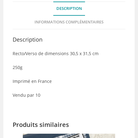
Destination
DESCRIPTION
Terre
Mer
INFORMATIONS COMPLÉMENTAIRES
-
Lot
Description
de
10
Recto/Verso de dimensions 30,5 x 31,5 cm
250g
Imprimé en France
Vendu par 10
Produits similaires