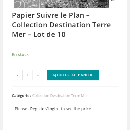
Papier Suivre le Plan –
Collection Destination Terre
Mer – Lot de 10
En stock
quantité
-
+
AJOUTER AU PANIER
de
Papier
Suivre
Catégorie :
Collection Destination Terre Mer
le
Please
Register/Login
to see the price
Plan
-
Collection