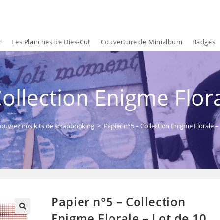
r
Les Planches de Dies-Cut
Couverture de Minialbum
Badges
Collection Enigme Flora
ouvrez nos kits de scrapbooking
>
Papier n°5 – Collection Enigme Florale –
Papier n°5 – Collection
Enigme Florale – Lot de 10