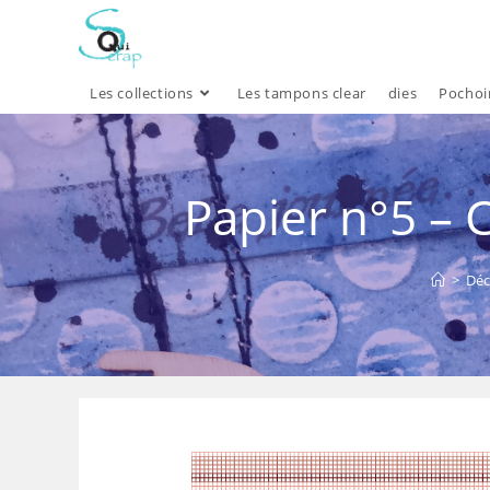
Skip
to
content
Les collections
Les tampons clear
dies
Pochoi
Papier n°5 – 
>
Déc