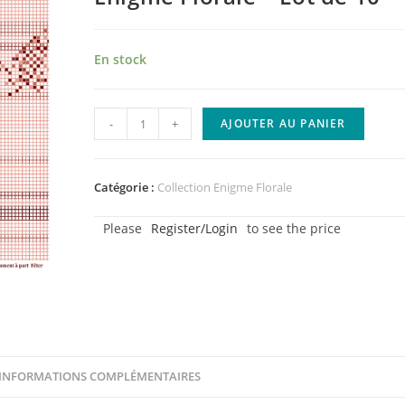
En stock
quantité
-
+
AJOUTER AU PANIER
de
Papier
n°5
Catégorie :
Collection Enigme Florale
-
Please
Register/Login
to see the price
Collection
Enigme
Florale
-
Lot
de
10
INFORMATIONS COMPLÉMENTAIRES