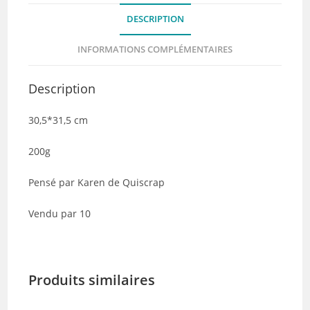
-
DESCRIPTION
Collection
RETROSPECTIVE
INFORMATIONS COMPLÉMENTAIRES
-
Lot
Description
de
10
30,5*31,5 cm
200g
Pensé par Karen de Quiscrap
Vendu par 10
Produits similaires