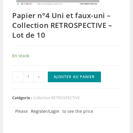
Papier n°4 Uni et faux-uni –
Collection RETROSPECTIVE –
Lot de 10
En stock
quantité
-
+
AJOUTER AU PANIER
de
Papier
n°4
Catégorie :
Collection RETROSPECTIVE
Uni
Please
Register/Login
to see the price
et
faux-
uni