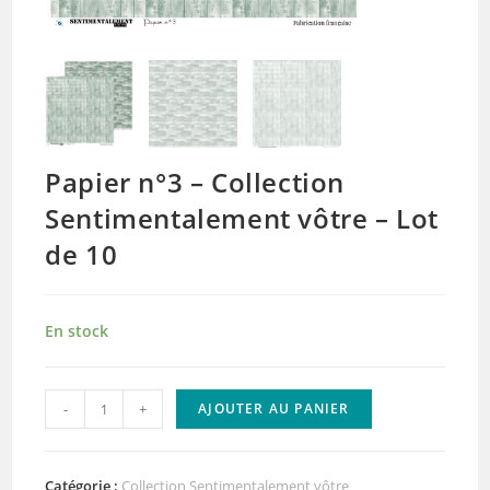
Papier n°3 – Collection
Sentimentalement vôtre – Lot
de 10
En stock
quantité
-
+
AJOUTER AU PANIER
de
Papier
n°3
Catégorie :
Collection Sentimentalement vôtre