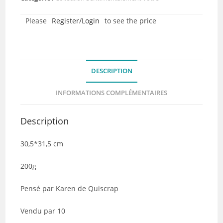
-
Please
Register/Login
to see the price
Collection
Sentimentalement
vôtre
-
DESCRIPTION
Lot
de
INFORMATIONS COMPLÉMENTAIRES
10
Description
30,5*31,5 cm
200g
Pensé par Karen de Quiscrap
Vendu par 10