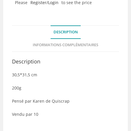
Please
Register/Login
to see the price
Collection
Douce
France
-
DESCRIPTION
Lot
de
INFORMATIONS COMPLÉMENTAIRES
10
Description
30,5*31,5 cm
200g
Pensé par Karen de Quiscrap
Vendu par 10