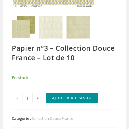
Papier n°3 – Collection Douce
France – Lot de 10
En stock
quantité
-
+
AJOUTER AU PANIER
de
Papier
n°3
Catégorie :
Collection Douce France
-