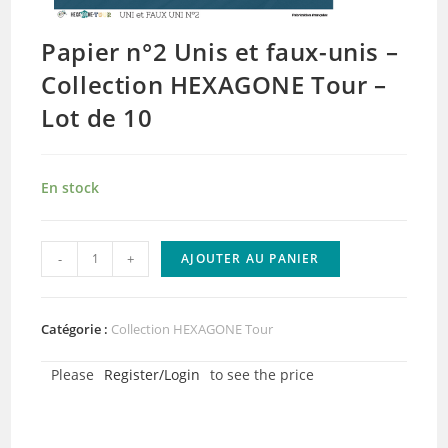
Papier n°2 Unis et faux-unis –
Collection HEXAGONE Tour –
Lot de 10
En stock
quantité
-
+
AJOUTER AU PANIER
de
Papier
n°2
Catégorie :
Collection HEXAGONE Tour
Unis
Please
Register/Login
to see the price
et
faux-
unis