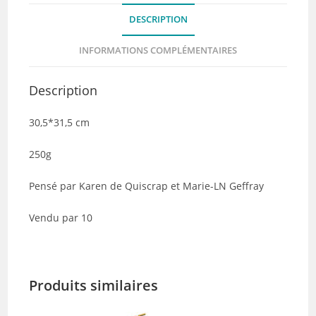
-
DESCRIPTION
Collection
HEXAGONE
INFORMATIONS COMPLÉMENTAIRES
Tour
-
Description
Lot
de
30,5*31,5 cm
10
250g
Pensé par Karen de Quiscrap et Marie-LN Geffray
Vendu par 10
Produits similaires