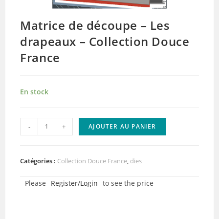
Matrice de découpe – Les
drapeaux – Collection Douce
France
En stock
quantité
-
+
AJOUTER AU PANIER
de
Matrice
de
Catégories :
Collection Douce France
,
dies
découpe
Please
Register/Login
to see the price
–
Les
drapeaux