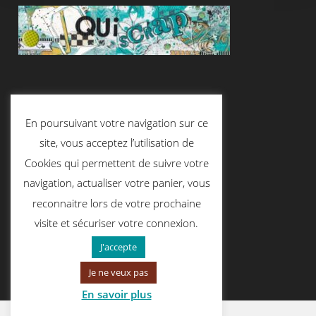
Suivez-Nous
En poursuivant votre navigation sur ce
site, vous acceptez l’utilisation de
Cookies qui permettent de suivre votre
Contactez-Nous
navigation, actualiser votre panier, vous
reconnaitre lors de votre prochaine
visite et sécuriser votre connexion.
contact@quiscrap.fr
J'accepte
Je ne veux pas
En savoir plus