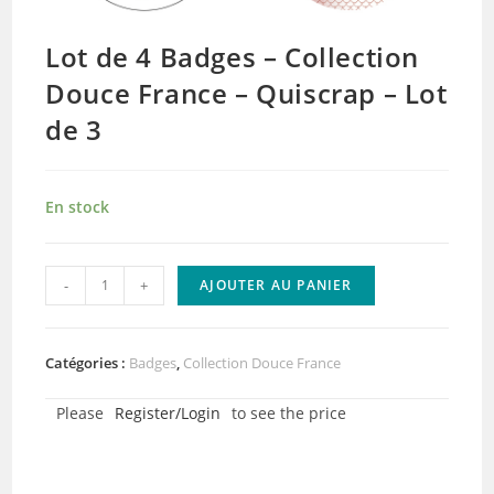
Lot de 4 Badges – Collection
Douce France – Quiscrap – Lot
de 3
En stock
quantité
-
+
AJOUTER AU PANIER
de
Lot
de
Catégories :
Badges
,
Collection Douce France
4
Please
Register/Login
to see the price
Badges
-
Collection