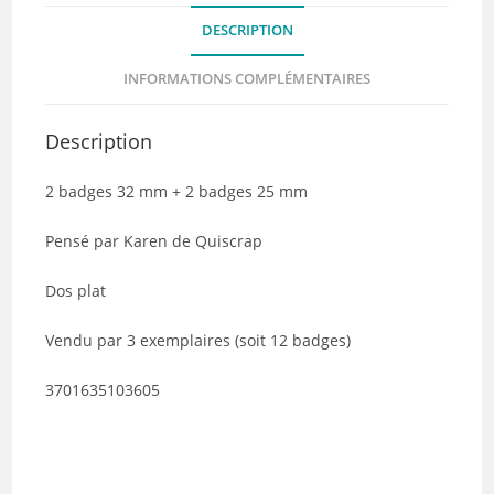
Douce
DESCRIPTION
France
-
INFORMATIONS COMPLÉMENTAIRES
Quiscrap
-
Description
Lot
de
2 badges 32 mm + 2 badges 25 mm
3
Pensé par Karen de Quiscrap
Dos plat
Vendu par 3 exemplaires (soit 12 badges)
3701635103605