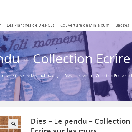
r
Les Planches de Dies-Cut
Couverture de Minialbum
Badges
ndu – Collection Ecrire
couvrez nos kits de scrapbooking
>
Dies – Le pendu – Collection Ecrire sur
Dies – Le pendu – Collection
Ecrire sur les murs