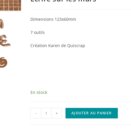
Dimensions
123x60mm
7 outils
Création Karen de Quiscrap
En stock
quantité
-
+
AJOUTER AU PANIER
de
Dies