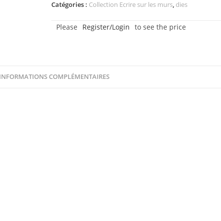
-
Catégories :
Collection Ecrire sur les murs
,
dies
Le
Please
Register/Login
to see the price
pendu
-
Collection
Ecrire
INFORMATIONS COMPLÉMENTAIRES
sur
les
murs