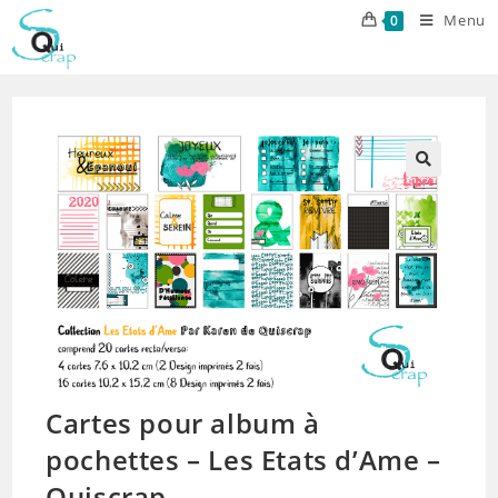
Skip
Menu
0
to
content
Cartes pour album à
pochettes – Les Etats d’Ame –
Quiscrap