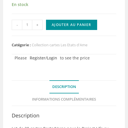
En stock
quantité
-
+
AJOUTER AU PANIER
de
Cartes
pour
Catégorie :
Collection cartes Les Etats d'Ame
album
Please
Register/Login
to see the price
à
pochettes
-
Les
DESCRIPTION
Etats
d'Ame
INFORMATIONS COMPLÉMENTAIRES
-
Quiscrap
Description