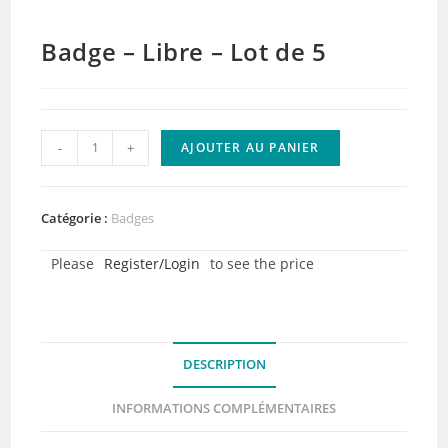
Badge – Libre – Lot de 5
quantité
-
+
AJOUTER AU PANIER
de
Badge
-
Catégorie :
Badges
Libre
Please
Register/Login
to see the price
-
Lot
de
5
DESCRIPTION
INFORMATIONS COMPLÉMENTAIRES