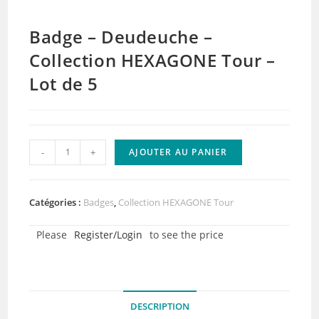
Badge – Deudeuche –
Collection HEXAGONE Tour –
Lot de 5
quantité
-
+
AJOUTER AU PANIER
de
Badge
-
Catégories :
Badges
,
Collection HEXAGONE Tour
Deudeuche
Please
Register/Login
to see the price
-
Collection
HEXAGONE
Tour
DESCRIPTION
-