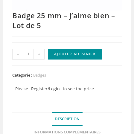
Badge 25 mm – J’aime bien –
Lot de 5
quantité
-
+
AJOUTER AU PANIER
de
Badge
25
Catégorie :
Badges
mm
Please
Register/Login
to see the price
-
J'aime
bien
-
DESCRIPTION
Lot
de
INFORMATIONS COMPLÉMENTAIRES