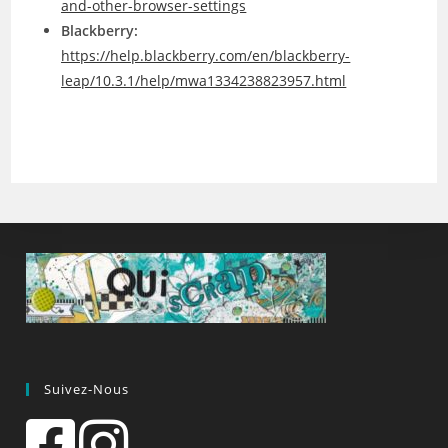
and-other-browser-settings
Blackberry:
https://help.blackberry.com/en/blackberry-
leap/10.3.1/help/mwa1334238823957.html
Suivez-Nous