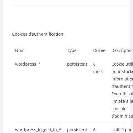
Cookies d’authentification ;
Nom
Type
Durée
Descriptio
wordpress_*
persistent
6
Cookie util
mois
pour stock
informatio
d’authentif
Son utilisa
limitée à l
console
d’administ
wordpress_logged_in_*
persistent
6
Utilisé par