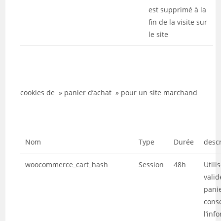
est supprimé à la
fin de la visite sur
le site
cookies de » panier d’achat » pour un site marchand
Nom
Type
Durée
descr
woocommerce_cart_hash
Session
48h
Utili
valid
panie
cons
l’inf