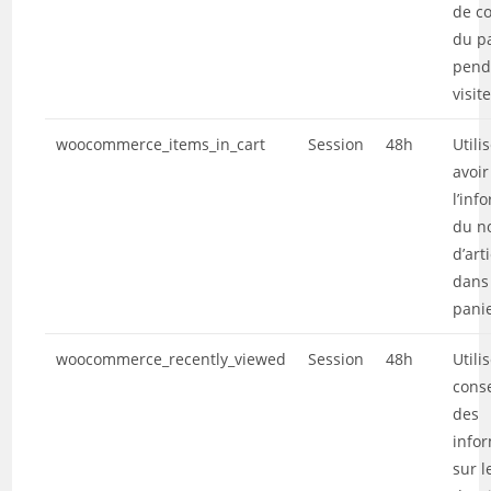
de c
du p
pend
visite
woocommerce_items_in_cart
Session
48h
Utili
avoir
l’inf
du n
d’art
dans
pani
woocommerce_recently_viewed
Session
48h
Utili
cons
des
info
sur l