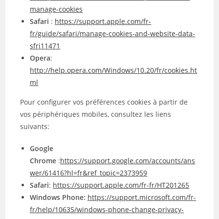
manage-cookies
Safari
:
https://support.apple.com/fr-
fr/guide/safari/manage-cookies-and-website-data-
sfri11471
Opera
:
http://help.opera.com/Windows/10.20/fr/cookies.ht
ml
Pour configurer vos préférences cookies à partir de
vos périphériques mobiles, consultez les liens
suivants:
Google
Chrome
:
https://support.google.com/accounts/ans
wer/61416?hl=fr&ref_topic=2373959
Safari
:
https://support.apple.com/fr-fr/HT201265
Windows Phone:
https://support.microsoft.com/fr-
fr/help/10635/windows-phone-change-privacy-