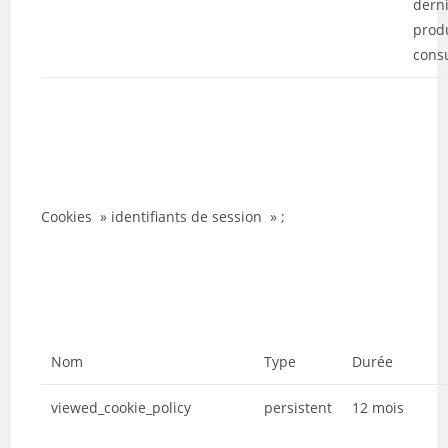
dern
prod
consu
Cookies » identifiants de session » ;
Nom
Type
Durée
viewed_cookie_policy
persistent
12 mois