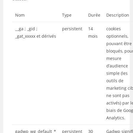
Nom
Type
Durée
Description
__ga ; _gid ;
persistent
14
cookies
_gat_xxxxx et dérivés
mois
optionnels,
pouvant être
bloqués, pour
mesure
d’audience
simple (les
outils de
marketing ci
ne sont pas
activés) par l
biais de Goog
Analytics.
gadwp_wg_default_*
persistent
30
Gadwp signif