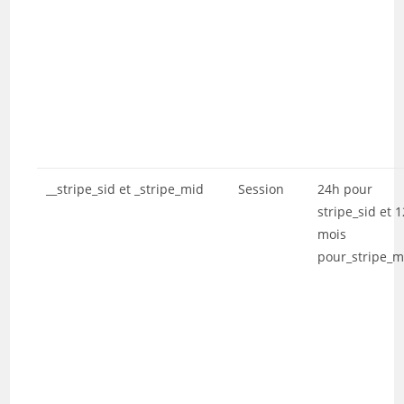
__stripe_sid et _stripe_mid
Session
24h pour
stripe_sid et 1
mois
pour_stripe_m